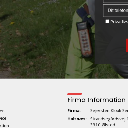
Privatlivs
Firma Information
Firma:
Sejersten Kloak Se
en
vice
Halsnæs:
Strandsegårdsvej 
3310 Ølsted
ktion