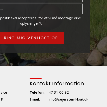
politik
skal accepteres, for at vi må modtage dine
oplysninger*.
Kontakt Information
rvice
Telefon:
47 31 00 92
1K
Email:
info@sejersten-kloak.dk